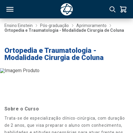
Ensino Einstein
Pós-graduação
Aprimoramento
Ortopedia e Traumatologia - Modalidade Cirurgia de Coluna
RSO
Ortopedia e Traumatologia -
Modalidade Cirurgia de Coluna
TIVAS
S
IN
ONAL
 MBA
Sobre o Curso
Trata-se de especialização clínico-cirúrgica, com duração
de 2 anos, que visa preparar o aluno com conhecimento,
NTRO
habilidades e atitudes necessárias para atuar frente aos