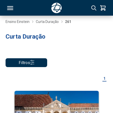
Ensino Einstein
Curta Duração
261
RSO
Curta Duração
TIVAS
S
IN
Filtros
ONAL
1
 MBA
NTRO