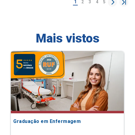
1
2
3
4
5
Mais vistos
Graduação em Enfermagem