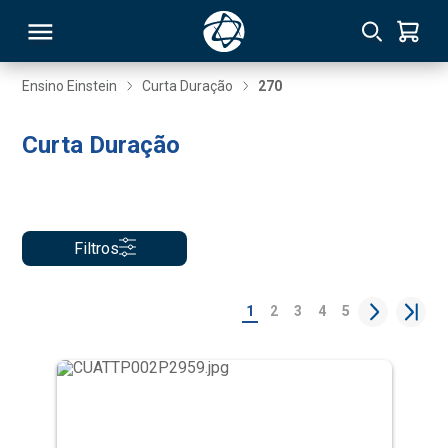
Ensino Einstein
Curta Duração
270
RSO
Curta Duração
TIVAS
S
IN
Filtros
ONAL
1
2
3
4
5
 MBA
NTRO