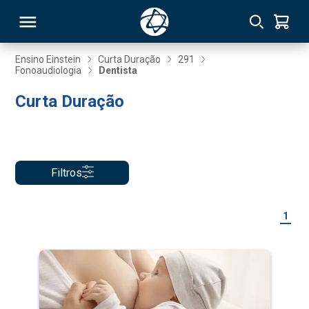
Ensino Einstein
Curta Duração
291
Fonoaudiologia
Dentista
RSO
Curta Duração
TIVAS
S
IN
Filtros
ONAL
1
 MBA
NTRO