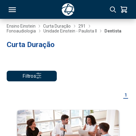
Ensino Einstein
Curta Duração
291
Fonoaudiologia
Unidade Einstein - Paulista II
Dentista
RSO
Curta Duração
TIVAS
S
IN
Filtros
ONAL
1
 MBA
NTRO