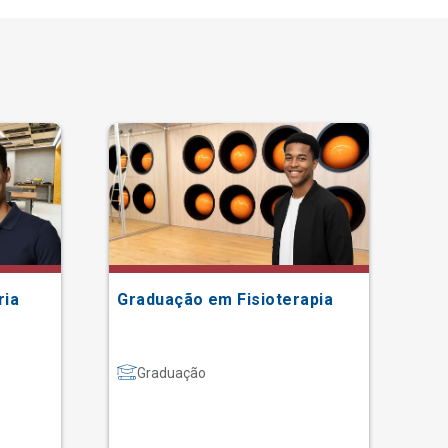
ria
Graduação em Fisioterapia
Gr
Graduação