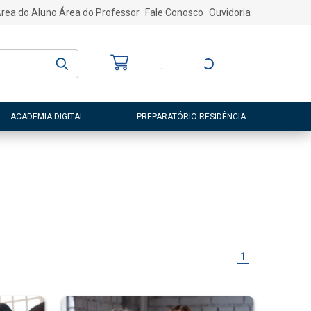
rea do Aluno
Área do Professor
Fale Conosco
Ouvidoria
Bem-vindo
(a)
Entre ou Cadastre-
se
ACADEMIA DIGITAL
PREPARATÓRIO RESIDÊNCIA
1