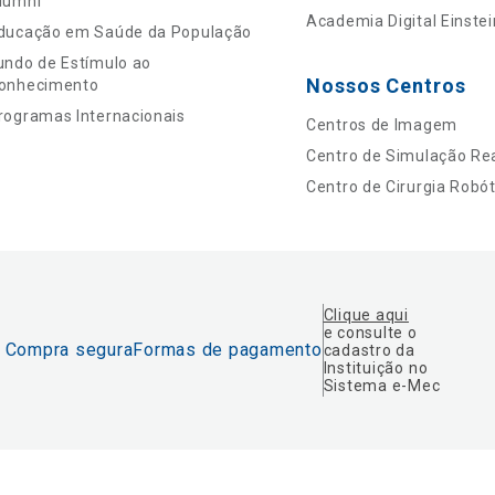
lumni
Academia Digital Einstei
ducação em Saúde da População
undo de Estímulo ao
Nossos Centros
onhecimento
rogramas Internacionais
Centros de Imagem
Centro de Simulação Rea
Centro de Cirurgia Robót
Clique aqui
e consulte o
Compra segura
Formas de pagamento
cadastro da
Instituição no
Sistema e-Mec