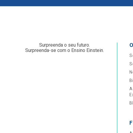
O
Surpreenda o seu futuro.
Surpreenda-se com o Ensino Einstein.
S
S
N
B
A
E
B
F