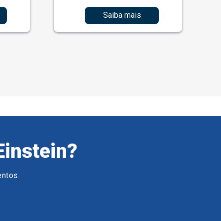
Saiba mais
Einstein?
entos.