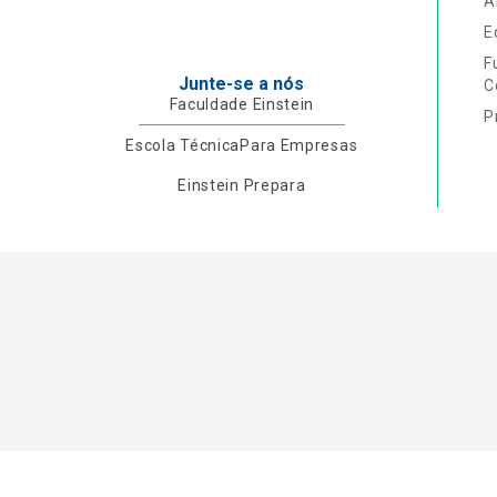
A
E
F
Junte-se a nós
C
Faculdade Einstein
P
Escola Técnica
Para Empresas
Einstein Prepara