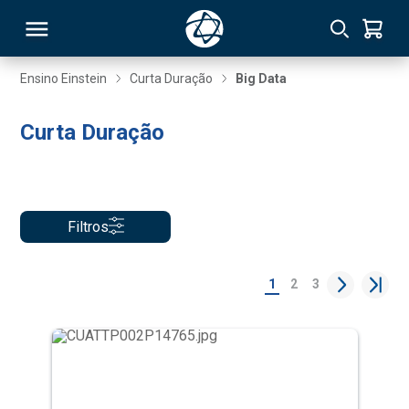
Ensino Einstein
Curta Duração
Big Data
RSO
Curta Duração
TIVAS
S
IN
Filtros
ONAL
1
2
3
 MBA
NTRO