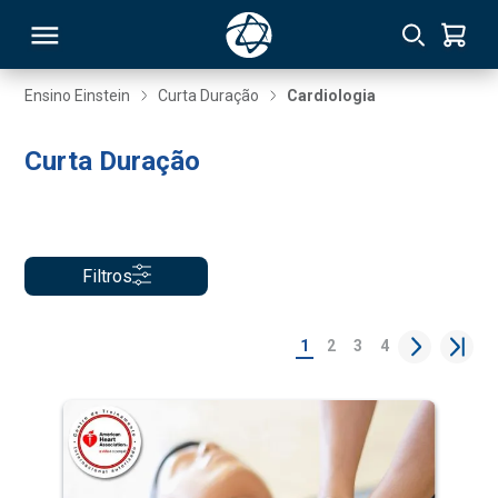
Ensino Einstein
Curta Duração
Cardiologia
RSO
Curta Duração
TIVAS
S
IN
Filtros
ONAL
1
2
3
4
 MBA
NTRO