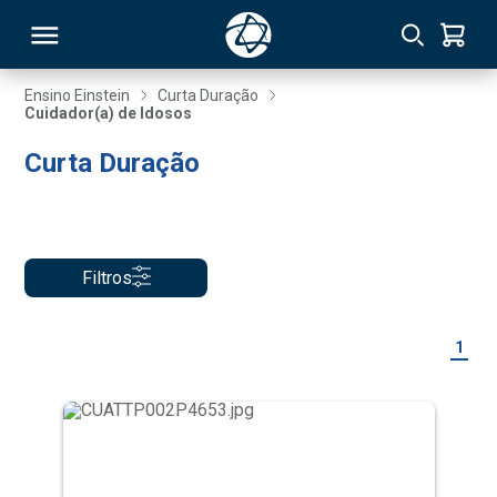
Ensino Einstein
Curta Duração
Cuidador(a) de Idosos
RSO
Curta Duração
TIVAS
S
IN
Filtros
ONAL
1
 MBA
NTRO