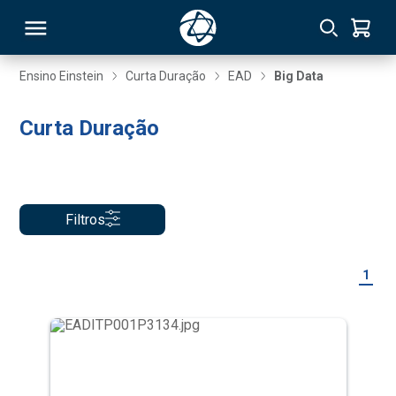
Ensino Einstein
Curta Duração
EAD
Big Data
RSO
Curta Duração
TIVAS
S
IN
Filtros
ONAL
1
 MBA
NTRO