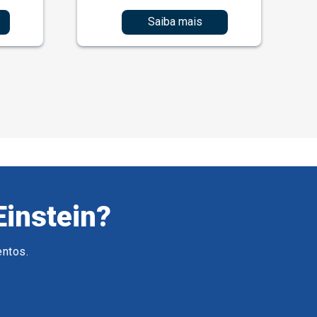
Saiba mais
Einstein?
entos.