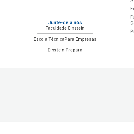
A
E
F
Junte-se a nós
C
Faculdade Einstein
P
Escola Técnica
Para Empresas
Einstein Prepara