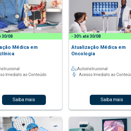
é 30/08
- 30% até 30/08
zação Médica em
Atualização Médica em
clínica
Oncologia
nstrucional
Autoinstrucional
so Imediato ao Conteúdo
Acesso Imediato ao Conteú
Saiba mais
Saiba mais