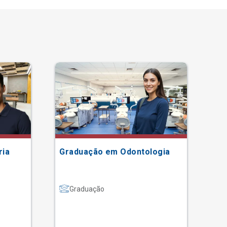
ria
Graduação em Odontologia
Gr
Graduação