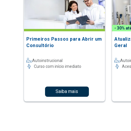
- 30% at
Primeiros Passos para Abrir um
Atuali
Consultório
Geral
Autoinstrucional
Autoi
Curso com início imediato
Aces
Saiba mais