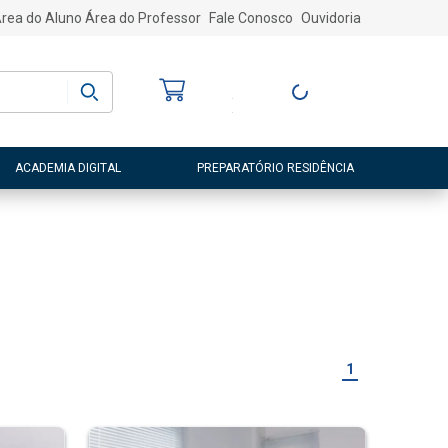
rea do Aluno
Área do Professor
Fale Conosco
Ouvidoria
Bem-vindo
(a)
Entre ou Cadastre-
se
ACADEMIA DIGITAL
PREPARATÓRIO RESIDÊNCIA
1