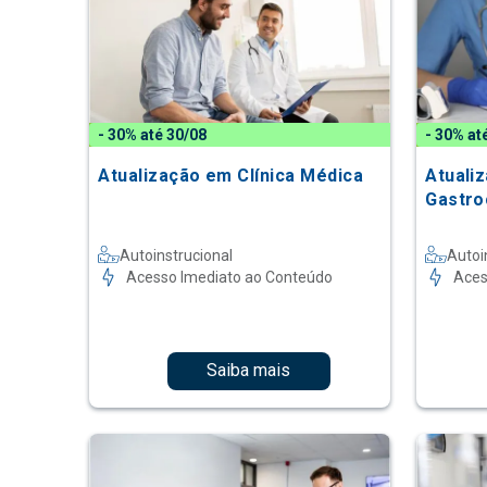
- 30% até 30/08
- 30% at
Atualização em Clínica Médica
Atuali
Gastro
Autoinstrucional
Autoi
Acesso Imediato ao Conteúdo
Aces
Saiba mais