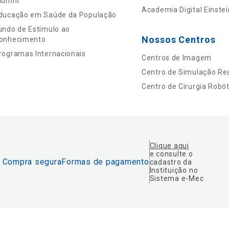
lumni
Academia Digital Einstei
ducação em Saúde da População
undo de Estímulo ao
Nossos Centros
onhecimento
rogramas Internacionais
Centros de Imagem
Centro de Simulação Rea
Centro de Cirurgia Robót
Clique aqui
e consulte o
Compra segura
Formas de pagamento
cadastro da
Instituição no
Sistema e-Mec