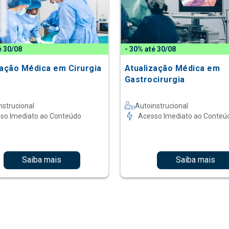
é 30/08
- 30% até 30/08
zação Médica em Cirurgia
Atualização Médica em
Gastrocirurgia
nstrucional
Autoinstrucional
so Imediato ao Conteúdo
Acesso Imediato ao Conteú
Saiba mais
Saiba mais