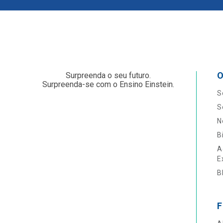
O
Surpreenda o seu futuro.
Surpreenda-se com o Ensino Einstein.
S
S
N
B
A
E
B
F