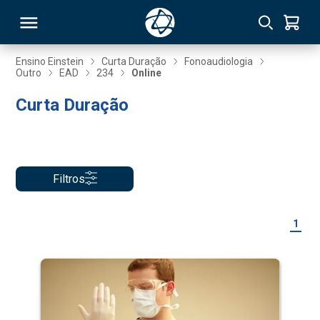
Ensino Einstein
Curta Duração
Fonoaudiologia
Outro
EAD
234
Online
RSO
Curta Duração
TIVAS
S
IN
Filtros
ONAL
1
 MBA
NTRO