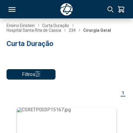
Ensino Einstein
Curta Duração
Hospital Santa Rita de Cassia
234
Cirurgia Geral
RSO
Curta Duração
TIVAS
S
IN
Filtros
ONAL
1
 MBA
NTRO