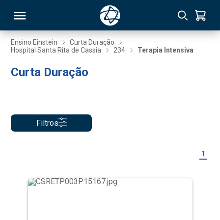
Ensino Einstein
Curta Duração
Hospital Santa Rita de Cassia
234
Terapia Intensiva
RSO
Curta Duração
TIVAS
S
IN
Filtros
ONAL
1
 MBA
NTRO