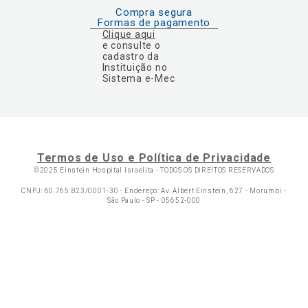
Compra segura
Formas de pagamento
Clique aqui
e consulte o
cadastro da
Instituição no
Sistema e-Mec
Termos de Uso e Política de Privacidade
©2025 Einstein Hospital Israelita -
TODOS OS DIREITOS RESERVADOS
CNPJ: 60.765.823/0001-30 - Endereço: Av. Albert Einstein, 627 - Morumbi -
São Paulo - SP - 05652-000
Ol