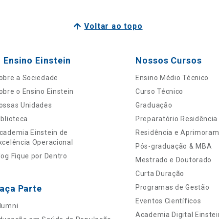
Voltar ao topo
 Ensino Einstein
Nossos Cursos
obre a Sociedade
Ensino Médio Técnico
obre o Ensino Einstein
Curso Técnico
ossas Unidades
Graduação
iblioteca
Preparatório Residência
cademia Einstein de
Residência e Aprimora
xcelência Operacional
Pós-graduação & MBA
log Fique por Dentro
Mestrado e Doutorado
Curta Duração
aça Parte
Programas de Gestão
Eventos Científicos
lumni
Academia Digital Einstei