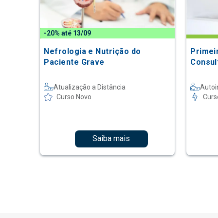
-20% até 13/09
Nefrologia e Nutrição do
Primei
Paciente Grave
Consul
Atualização a Distância
Autoi
Curso Novo
Curs
Saiba mais