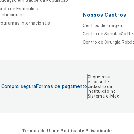
ducação em Saúde da População
undo de Estímulo ao
Nossos Centros
onhecimento
rogramas Internacionais
Centros de Imagem
Centro de Simulação Rea
Centro de Cirurgia Robót
Clique aqui
e consulte o
Compra segura
Formas de pagamento
cadastro da
Instituição no
Sistema e-Mec
Termos de Uso e Política de Privacidade