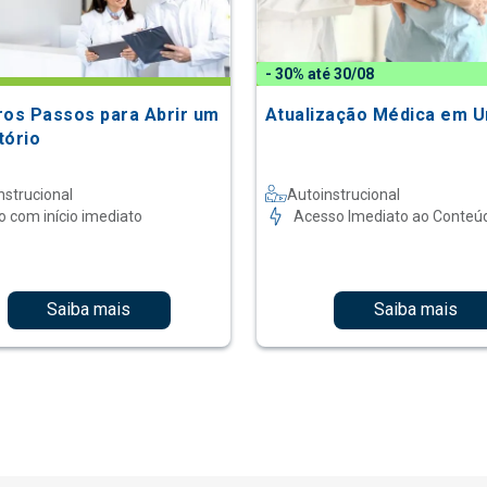
- 30% até 30/08
ros Passos para Abrir um
Atualização Médica em U
tório
nstrucional
Autoinstrucional
o com início imediato
Acesso Imediato ao Conteú
Saiba mais
Saiba mais