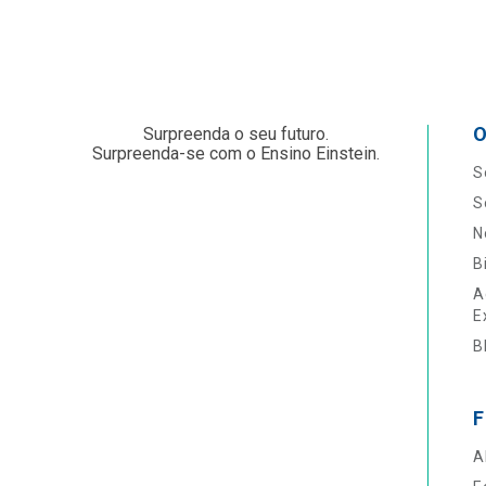
O
Surpreenda o seu futuro.
Surpreenda-se com o Ensino Einstein.
S
S
N
B
A
E
B
F
A