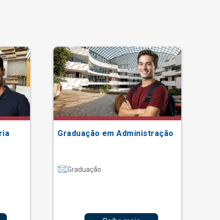
ria
Graduação em Administração
Gr
Graduação