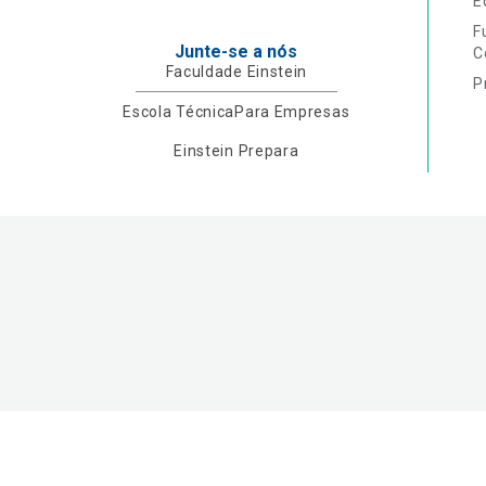
E
F
Junte-se a nós
C
Faculdade Einstein
P
Escola Técnica
Para Empresas
Einstein Prepara