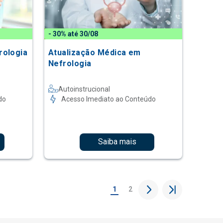
- 30% até 30/08
rologia
Atualização Médica em
Nefrologia
Autoinstrucional
do
Acesso Imediato ao Conteúdo
Saiba mais
1
2