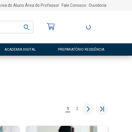
rea do Aluno
Área do Professor
Fale Conosco
Ouvidoria
Bem-vindo
(a)
Entre ou Cadastre-
se
ACADEMIA DIGITAL
PREPARATÓRIO RESIDÊNCIA
1
2