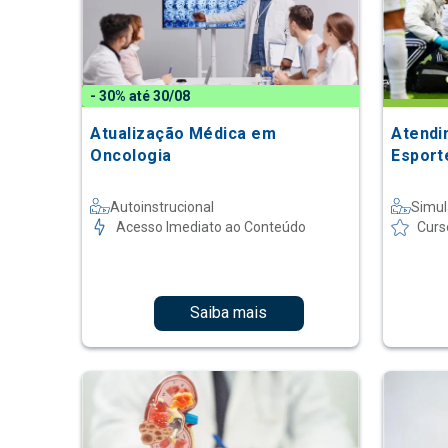
- 30% até 30/08
Atualização Médica em
Atendi
Oncologia
Esport
Autoinstrucional
Simul
Acesso Imediato ao Conteúdo
Curs
Saiba mais