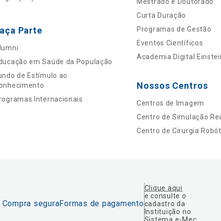
Mestrado e Doutorado
Curta Duração
aça Parte
Programas de Gestão
Eventos Científicos
lumni
Academia Digital Einstei
ducação em Saúde da População
undo de Estímulo ao
Nossos Centros
onhecimento
rogramas Internacionais
Centros de Imagem
Centro de Simulação Rea
Centro de Cirurgia Robót
Clique aqui
e consulte o
Compra segura
Formas de pagamento
cadastro da
Instituição no
Sistema e-Mec