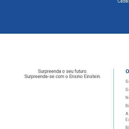
Cadas
O
Surpreenda o seu futuro.
Surpreenda-se com o Ensino Einstein.
S
S
N
B
A
E
B