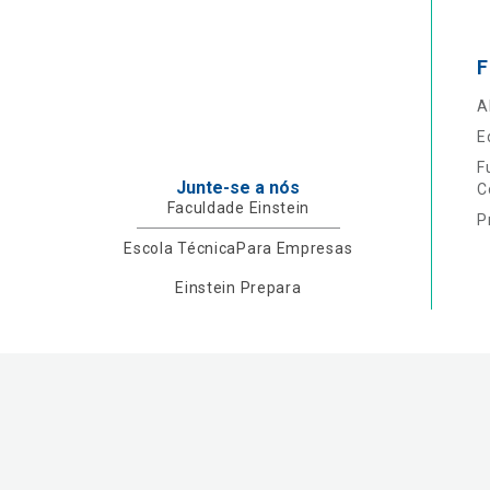
F
A
E
F
Junte-se a nós
C
Faculdade Einstein
P
Escola Técnica
Para Empresas
Einstein Prepara