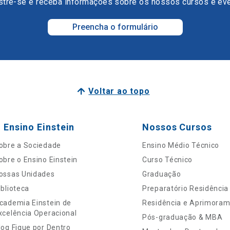
tre-se e receba informações sobre os nossos cursos e ev
Preencha o formulário
Voltar ao topo
 Ensino Einstein
Nossos Cursos
obre a Sociedade
Ensino Médio Técnico
obre o Ensino Einstein
Curso Técnico
ossas Unidades
Graduação
iblioteca
Preparatório Residência
cademia Einstein de
Residência e Aprimora
xcelência Operacional
Pós-graduação & MBA
log Fique por Dentro