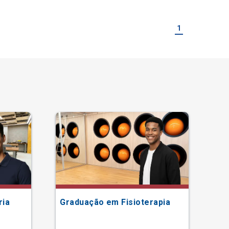
1
ria
Graduação em Fisioterapia
Gr