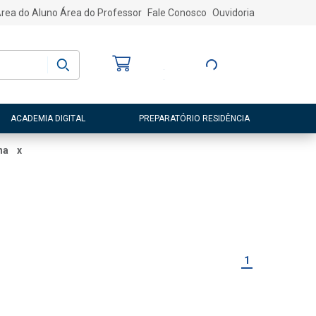
rea do Aluno
Área do Professor
Fale Conosco
Ouvidoria
Bem-vindo
(a)
Entre ou Cadastre-
se
ACADEMIA DIGITAL
PREPARATÓRIO RESIDÊNCIA
na
x
1