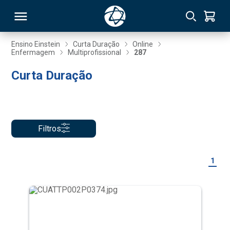
Ensino Einstein
Curta Duração
Online
Enfermagem
Multiprofissional
287
RSO
Curta Duração
TIVAS
S
IN
Filtros
ONAL
1
 MBA
NTRO