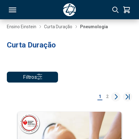
Ensino Einstein
Curta Duração
Pneumologia
RSO
Curta Duração
TIVAS
S
IN
Filtros
ONAL
1
2
 MBA
NTRO