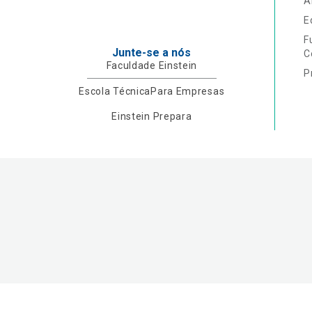
A
E
F
Junte-se a nós
C
Faculdade Einstein
P
Escola Técnica
Para Empresas
Einstein Prepara