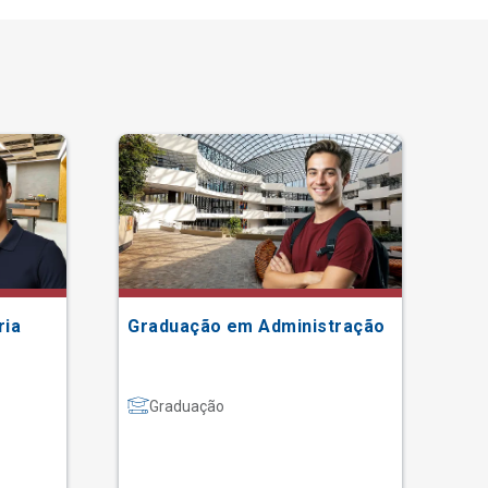
ria
Graduação em Administração
Gr
Graduação