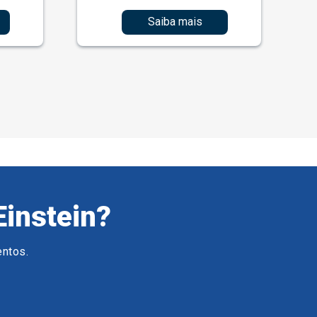
Saiba mais
Einstein?
entos.