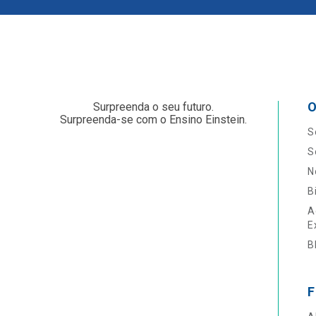
O
Surpreenda o seu futuro.
Surpreenda-se com o Ensino Einstein.
S
S
N
B
A
E
B
F