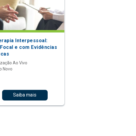
erapia Interpessoal:
 Focal e com Evidências
icas
ização Ao Vivo
o Novo
Saiba mais