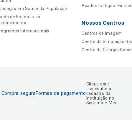
lumni
Academia Digital Einstei
ducação em Saúde da População
undo de Estímulo ao
Nossos Centros
onhecimento
rogramas Internacionais
Centros de Imagem
Centro de Simulação Rea
Centro de Cirurgia Robót
Clique aqui
e consulte o
Compra segura
Formas de pagamento
cadastro da
Instituição no
Sistema e-Mec