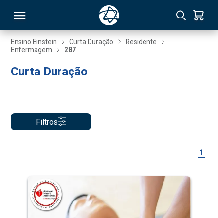
Ensino Einstein
Curta Duração
Residente
Enfermagem
287
RSO
Curta Duração
TIVAS
S
IN
Filtros
ONAL
1
 MBA
NTRO