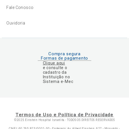
Fale Conosco
Ouvidoria
Compra segura
Formas de pagamento
Clique aqui
e consulte o
cadastro da
Instituição no
Sistema e-Mec
Termos de Uso e Política de Privacidade
©2025 Einstein Hospital Israelita -
TODOS OS DIREITOS RESERVADOS
CNPJ: 60.765.823/0001-30 - Endereço: Av. Albert Einstein, 627 - Morumbi -