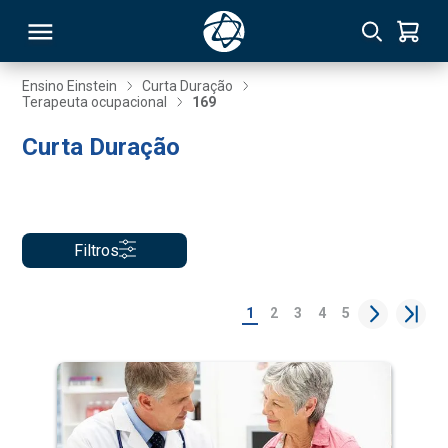
Ensino Einstein
Curta Duração
Terapeuta ocupacional
169
RSO
Curta Duração
TIVAS
S
IN
Filtros
ONAL
1
2
3
4
5
 MBA
NTRO