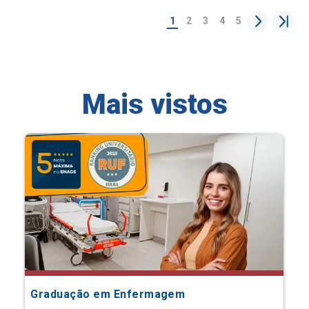
1
2
3
4
5
Mais vistos
Graduação em Enfermagem