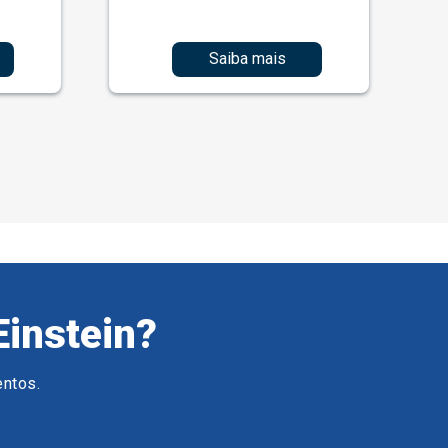
Saiba mais
Einstein?
entos.