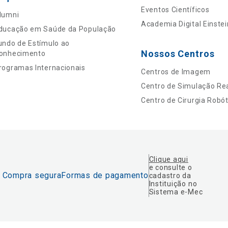
Eventos Científicos
lumni
Academia Digital Einstei
ducação em Saúde da População
undo de Estímulo ao
Nossos Centros
onhecimento
rogramas Internacionais
Centros de Imagem
Centro de Simulação Rea
Centro de Cirurgia Robót
Clique aqui
e consulte o
Compra segura
Formas de pagamento
cadastro da
Instituição no
Sistema e-Mec