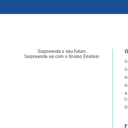
O
Surpreenda o seu futuro.
Surpreenda-se com o Ensino Einstein.
S
S
N
B
A
E
B
F