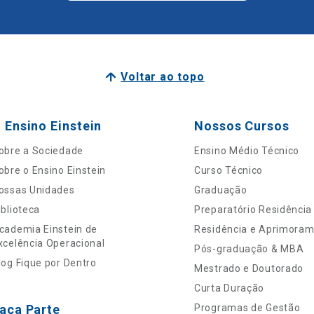
Voltar ao topo
 Ensino Einstein
Nossos Cursos
obre a Sociedade
Ensino Médio Técnico
obre o Ensino Einstein
Curso Técnico
ossas Unidades
Graduação
iblioteca
Preparatório Residência
cademia Einstein de
Residência e Aprimora
xcelência Operacional
Pós-graduação & MBA
log Fique por Dentro
Mestrado e Doutorado
Curta Duração
aça Parte
Programas de Gestão