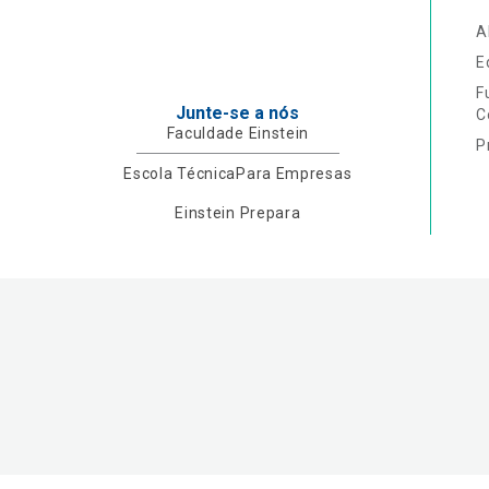
A
E
F
Junte-se a nós
C
Faculdade Einstein
P
Escola Técnica
Para Empresas
Einstein Prepara