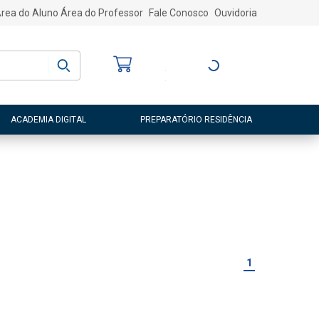
rea do Aluno
Área do Professor
Fale Conosco
Ouvidoria
Bem-vindo
(a)
Entre ou Cadastre-
se
ACADEMIA DIGITAL
PREPARATÓRIO RESIDÊNCIA
1