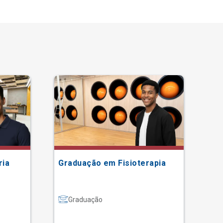
ria
Graduação em Fisioterapia
Gr
Graduação