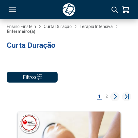
Ensino Einstein
Curta Duração
Terapia Intensiva
Enfermeiro(a)
RSO
Curta Duração
TIVAS
S
IN
Filtros
ONAL
1
2
 MBA
NTRO