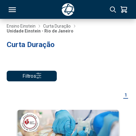
Ensino Einstein
Curta Duração
Unidade Einstein - Rio de Janeiro
RSO
Curta Duração
TIVAS
S
IN
Filtros
ONAL
1
 MBA
NTRO