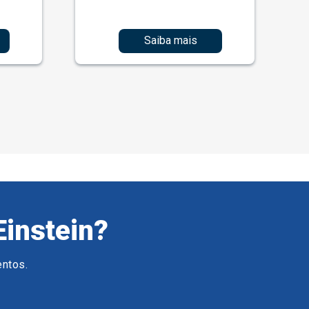
Saiba mais
Einstein?
entos.