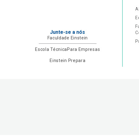
A
E
F
Junte-se a nós
C
Faculdade Einstein
P
Escola Técnica
Para Empresas
Einstein Prepara