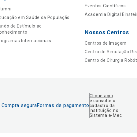
Eventos Científicos
lumni
Academia Digital Einstei
ducação em Saúde da População
undo de Estímulo ao
Nossos Centros
onhecimento
rogramas Internacionais
Centros de Imagem
Centro de Simulação Rea
Centro de Cirurgia Robót
Clique aqui
e consulte o
Compra segura
Formas de pagamento
cadastro da
Instituição no
Sistema e-Mec