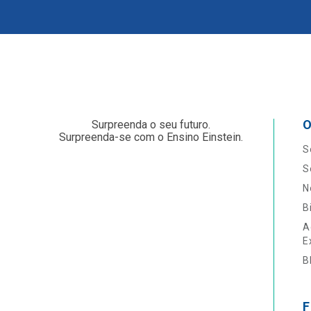
O
Surpreenda o seu futuro.
Surpreenda-se com o Ensino Einstein.
S
S
N
B
A
E
B
F