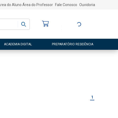
rea do Aluno
Área do Professor
Fale Conosco
Ouvidoria
Bem-vindo
(a)
Entre ou Cadastre-
se
ACADEMIA DIGITAL
PREPARATÓRIO RESIDÊNCIA
1