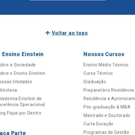
Voltar ao topo
 Ensino Einstein
Nossos Cursos
obre a Sociedade
Ensino Médio Técnico
obre o Ensino Einstein
Curso Técnico
ossas Unidades
Graduação
iblioteca
Preparatório Residência
cademia Einstein de
Residência e Aprimora
xcelência Operacional
Pós-graduação & MBA
log Fique por Dentro
Mestrado e Doutorado
Curta Duração
aça Parte
Programas de Gestão