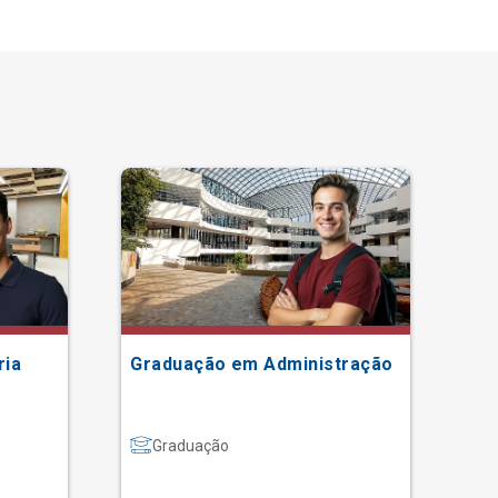
ria
Graduação em Administração
Gr
Graduação