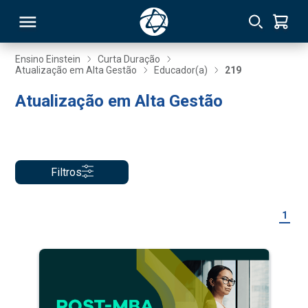
Ensino Einstein
Curta Duração
Atualização em Alta Gestão
Educador(a)
219
RSO
Atualização em Alta Gestão
TIVAS
S
IN
Filtros
ONAL
1
 MBA
NTRO