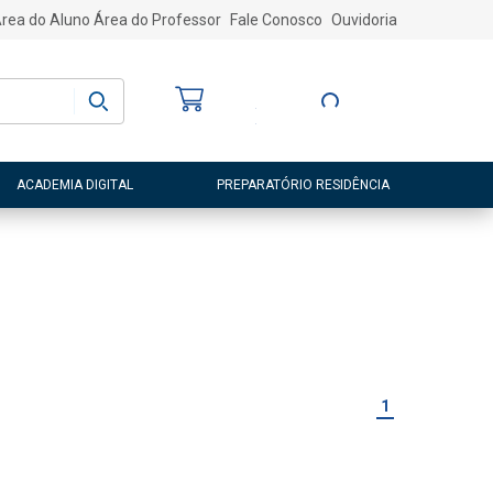
rea do Aluno
Área do Professor
Fale Conosco
Ouvidoria
Bem-vindo
(a)
Entre ou Cadastre-
se
ACADEMIA DIGITAL
PREPARATÓRIO RESIDÊNCIA
1