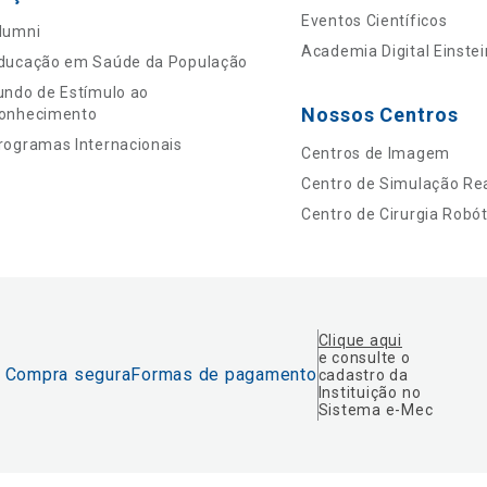
Eventos Científicos
lumni
Academia Digital Einstei
ducação em Saúde da População
undo de Estímulo ao
Nossos Centros
onhecimento
rogramas Internacionais
Centros de Imagem
Centro de Simulação Rea
Centro de Cirurgia Robót
Clique aqui
e consulte o
Compra segura
Formas de pagamento
cadastro da
Instituição no
Sistema e-Mec