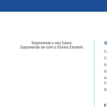
O
Surpreenda o seu futuro.
Surpreenda-se com o Ensino Einstein.
S
S
N
B
A
E
B
F