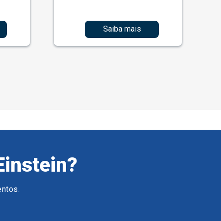
Saiba mais
Einstein?
entos.