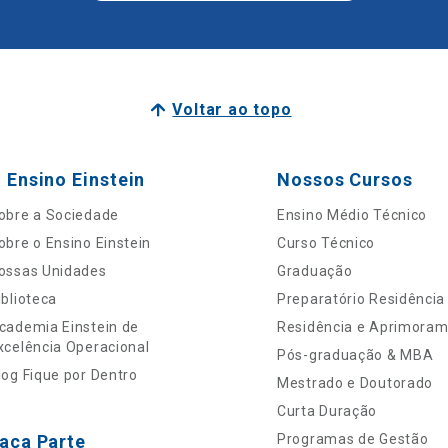
Voltar ao topo
 Ensino Einstein
Nossos Cursos
obre a Sociedade
Ensino Médio Técnico
obre o Ensino Einstein
Curso Técnico
ossas Unidades
Graduação
iblioteca
Preparatório Residência
cademia Einstein de
Residência e Aprimora
xcelência Operacional
Pós-graduação & MBA
log Fique por Dentro
Mestrado e Doutorado
Curta Duração
aça Parte
Programas de Gestão