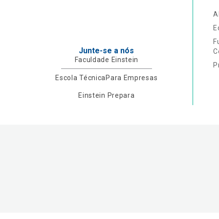
A
E
F
Junte-se a nós
C
Faculdade Einstein
P
Escola Técnica
Para Empresas
Einstein Prepara