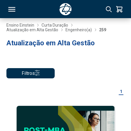
Ensino Einstein
Curta Duração
Atualização em Alta Gestão
Engenheiro(a)
259
RSO
Atualização em Alta Gestão
TIVAS
S
IN
Filtros
ONAL
1
 MBA
NTRO