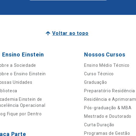
Voltar ao topo
 Ensino Einstein
Nossos Cursos
obre a Sociedade
Ensino Médio Técnico
obre o Ensino Einstein
Curso Técnico
ossas Unidades
Graduação
iblioteca
Preparatório Residência
cademia Einstein de
Residência e Aprimora
xcelência Operacional
Pós-graduação & MBA
log Fique por Dentro
Mestrado e Doutorado
Curta Duração
aça Parte
Programas de Gestão