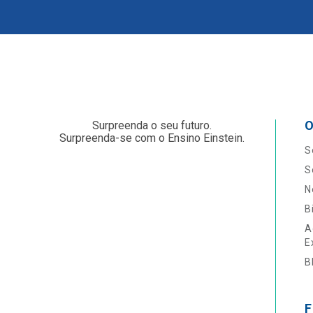
O
Surpreenda o seu futuro.
Surpreenda-se com o Ensino Einstein.
S
S
N
B
A
E
B
F