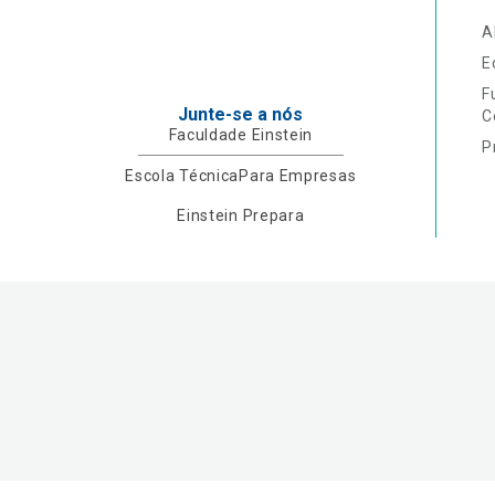
A
E
F
Junte-se a nós
C
Faculdade Einstein
P
Escola Técnica
Para Empresas
Einstein Prepara