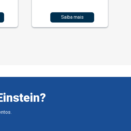
Saiba mais
Einstein?
entos.