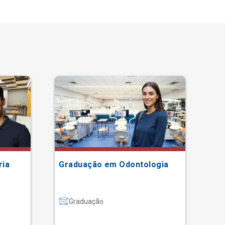
ria
Graduação em Odontologia
Gr
Graduação