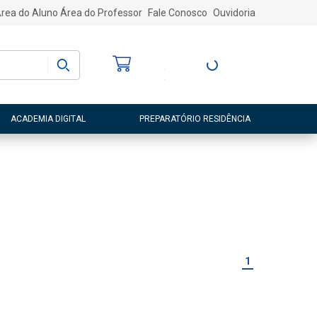
rea do Aluno
Área do Professor
Fale Conosco
Ouvidoria
Bem-vindo
(a)
Entre ou Cadastre-
se
ACADEMIA DIGITAL
PREPARATÓRIO RESIDÊNCIA
1