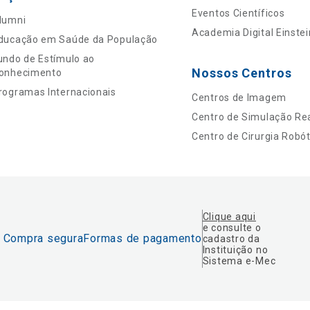
Eventos Científicos
lumni
Academia Digital Einstei
ducação em Saúde da População
undo de Estímulo ao
Nossos Centros
onhecimento
rogramas Internacionais
Centros de Imagem
Centro de Simulação Rea
Centro de Cirurgia Robót
Clique aqui
e consulte o
Compra segura
Formas de pagamento
cadastro da
Instituição no
Sistema e-Mec