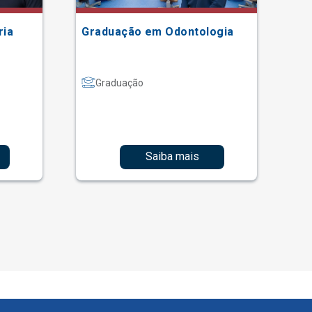
ria
Graduação em Odontologia
Gr
Graduação
Saiba mais