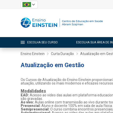
ESCOLHA SEU CURSO
ESCOLHA SUA ÁREA DE I
Ensino Einstein
Curta Duração
Atualização em Ges
Atualização em Gestão
Os Cursos de Atualização do Ensino Einstein proporcionar
atuação, utilizando os mais modernos e eficazes recurso
Modalidades
EAD:
Acesso ao video das aulas em plataforma educaciona
são gravadas.
Ao vivo:
Aulas online com transmissão ao vivo durante tod
Presencial:
Aluno e docente 100% em sala de aula física.
Semipresencial:
O curso combina encontros presenciais
Autoinstrucional:
Acesso ao video das aulas em platafo