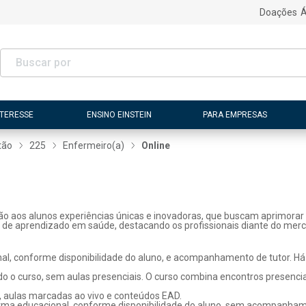
Doações
Á
NTERESSE
ENSINO EINSTEIN
PARA EMPRESAS
tão
225
Enfermeiro(a)
Online
ão aos alunos experiências únicas e inovadoras, que buscam aprimorar 
s de aprendizado em saúde, destacando os profissionais diante do merc
l, conforme disponibilidade do aluno, e acompanhamento de tutor. Há p
o o curso, sem aulas presenciais. O curso combina encontros presenci
, aulas marcadas ao vivo e conteúdos EAD.
rma educacional, conforme disponibilidade do aluno, sem acompanhame