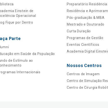
iblioteca
Preparatório Residência
cademia Einstein de
Residência e Aprimora
xcelência Operacional
Pós-graduação & MBA
log Fique por Dentro
Mestrado e Doutorado
Curta Duração
aça Parte
Programas de Gestão
Eventos Científicos
lumni
Academia Digital Einstei
ducação em Saúde da População
undo de Estímulo ao
Nossos Centros
onhecimento
rogramas Internacionais
Centros de Imagem
Centro de Simulação Rea
Centro de Cirurgia Robót