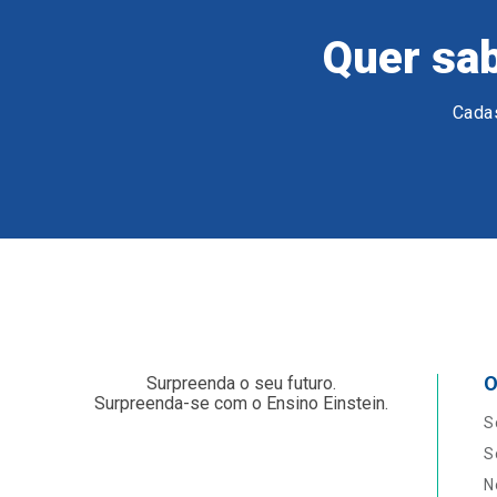
Quer sab
Cadas
O
Surpreenda o seu futuro.
Surpreenda-se com o Ensino Einstein.
S
S
N