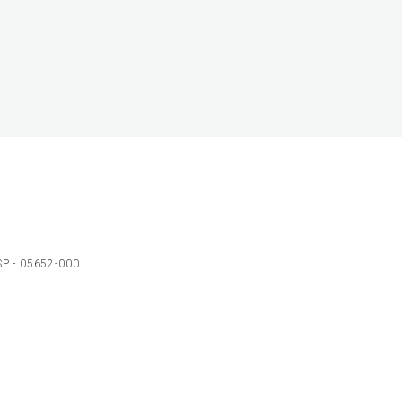
 SP - 05652-000
Ol