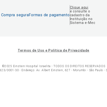
Clique aqui
e consulte o
Compra segura
Formas de pagamento
cadastro da
Instituição no
Sistema e-Mec
Termos de Uso e Política de Privacidade
©2025 Einstein Hospital Israelita -
TODOS OS DIREITOS RESERVADOS
23/0001-30 - Endereço: Av. Albert Einstein, 627 - Morumbi - São Paulo -