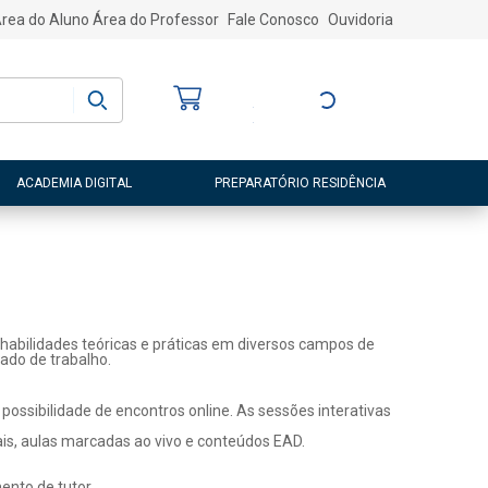
rea do Aluno
Área do Professor
Fale Conosco
Ouvidoria
Bem-vindo
(a)
Entre ou Cadastre-
se
ACADEMIA DIGITAL
PREPARATÓRIO RESIDÊNCIA
habilidades teóricas e práticas em diversos campos de
ado de trabalho.
ossibilidade de encontros online. As sessões interativas
ais, aulas marcadas ao vivo e conteúdos EAD.
nto de tutor.