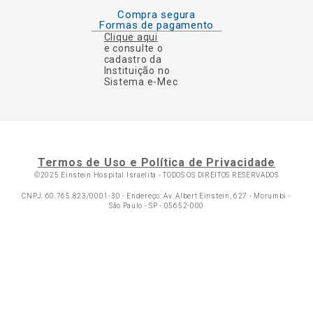
Compra segura
Formas de pagamento
Clique aqui
e consulte o
cadastro da
Instituição no
Sistema e-Mec
Termos de Uso e Política de Privacidade
©2025 Einstein Hospital Israelita -
TODOS OS DIREITOS RESERVADOS
CNPJ: 60.765.823/0001-30 - Endereço: Av. Albert Einstein, 627 - Morumbi -
São Paulo - SP - 05652-000
Ol