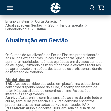
Ensino Einstein
Curta Duração
Atualização em Gestão
280
Fisioterapeuta
Fonoaudiologia
Online
RSO
Atualização em Gestão
TIVAS
Os Cursos de Atualização do Ensino Einstein proporcionarão
S
IN
aos alunos experiências únicas e inovadoras, que buscam
aprimorar habilidades teóricas e práticas em diversos campos
de atuação, utilizando os mais modernos e eficazes recursos
ONAL
de aprendizado em saúde, destacando os profissionais diante
do mercado de trabalho.
Modalidades
EAD:
Acesso ao video das aulas em plataforma educacional,
conforme disponibilidade do aluno, e acompanhamento de
 MBA
tutor. Há possibilidade de encontros online. As sessões
interativas são gravadas.
Ao vivo:
Aulas online com transmissão ao vivo durante todo o
curso, sem aulas presenciais. O curso combina encontros
presenciais, aulas marcadas ao vivo e conteúdos EAD.
Presencial:
Aluno e docente 100% em sala de aula física.
NTRO