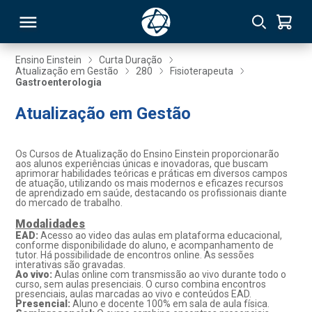
Ensino Einstein
Curta Duração
Atualização em Gestão
280
Fisioterapeuta
Gastroenterologia
RSO
Atualização em Gestão
TIVAS
Os Cursos de Atualização do Ensino Einstein proporcionarão
S
IN
aos alunos experiências únicas e inovadoras, que buscam
aprimorar habilidades teóricas e práticas em diversos campos
de atuação, utilizando os mais modernos e eficazes recursos
ONAL
de aprendizado em saúde, destacando os profissionais diante
do mercado de trabalho.
Modalidades
EAD:
Acesso ao video das aulas em plataforma educacional,
conforme disponibilidade do aluno, e acompanhamento de
 MBA
tutor. Há possibilidade de encontros online. As sessões
interativas são gravadas.
Ao vivo:
Aulas online com transmissão ao vivo durante todo o
curso, sem aulas presenciais. O curso combina encontros
presenciais, aulas marcadas ao vivo e conteúdos EAD.
Presencial:
Aluno e docente 100% em sala de aula física.
NTRO