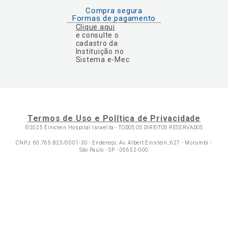
Compra segura
Formas de pagamento
Clique aqui
e consulte o
cadastro da
Instituição no
Sistema e-Mec
Termos de Uso e Política de Privacidade
©2025 Einstein Hospital Israelita -
TODOS OS DIREITOS RESERVADOS
CNPJ: 60.765.823/0001-30 - Endereço: Av. Albert Einstein, 627 - Morumbi -
São Paulo - SP - 05652-000
Ol