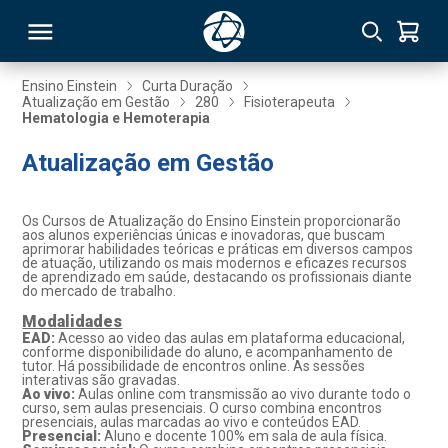
Ensino Einstein
Curta Duração
Atualização em Gestão
280
Fisioterapeuta
Hematologia e Hemoterapia
RSO
Atualização em Gestão
TIVAS
Os Cursos de Atualização do Ensino Einstein proporcionarão
S
IN
aos alunos experiências únicas e inovadoras, que buscam
aprimorar habilidades teóricas e práticas em diversos campos
de atuação, utilizando os mais modernos e eficazes recursos
ONAL
de aprendizado em saúde, destacando os profissionais diante
do mercado de trabalho.
Modalidades
EAD:
Acesso ao video das aulas em plataforma educacional,
conforme disponibilidade do aluno, e acompanhamento de
 MBA
tutor. Há possibilidade de encontros online. As sessões
interativas são gravadas.
Ao vivo:
Aulas online com transmissão ao vivo durante todo o
curso, sem aulas presenciais. O curso combina encontros
presenciais, aulas marcadas ao vivo e conteúdos EAD.
Presencial:
Aluno e docente 100% em sala de aula física.
NTRO