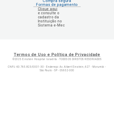
Compra segura
Formas de pagamento
Clique aqui
e consulte o
cadastro da
Instituição no
Sistema e-Mec
Termos de Uso e Política de Privacidade
©2025 Einstein Hospital Israelita -
TODOS OS DIREITOS RESERVADOS
CNPJ: 60.765.823/0001-30 - Endereço: Av. Albert Einstein, 627 - Morumbi -
São Paulo - SP - 05652-000
Ol
C