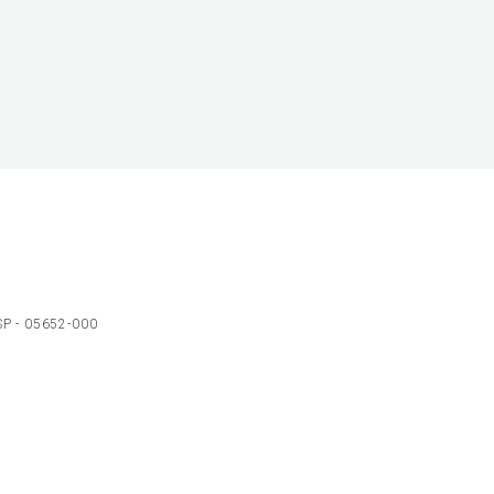
 SP - 05652-000
Ol