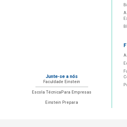
B
A
E
B
F
A
E
F
Junte-se a nós
C
Faculdade Einstein
P
Escola Técnica
Para Empresas
Einstein Prepara