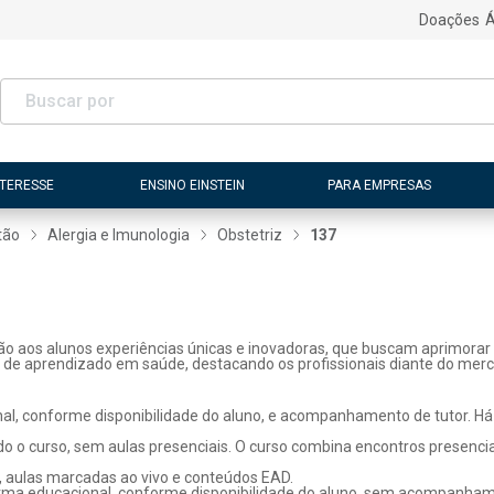
Doações
Á
NTERESSE
ENSINO EINSTEIN
PARA EMPRESAS
tão
Alergia e Imunologia
Obstetriz
137
ão aos alunos experiências únicas e inovadoras, que buscam aprimorar 
s de aprendizado em saúde, destacando os profissionais diante do merc
l, conforme disponibilidade do aluno, e acompanhamento de tutor. Há p
o o curso, sem aulas presenciais. O curso combina encontros presenci
, aulas marcadas ao vivo e conteúdos EAD.
rma educacional, conforme disponibilidade do aluno, sem acompanhame