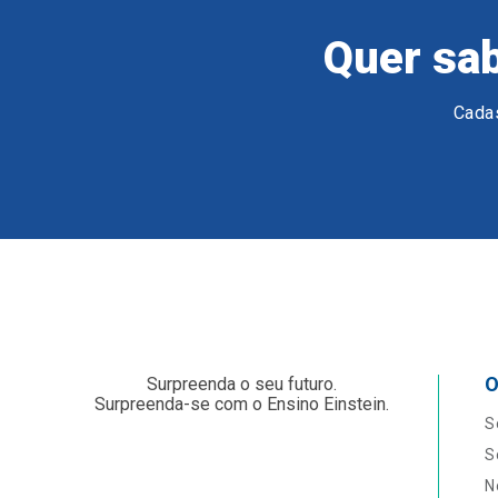
Quer sab
Cadas
O
Surpreenda o seu futuro.
Surpreenda-se com o Ensino Einstein.
S
S
N