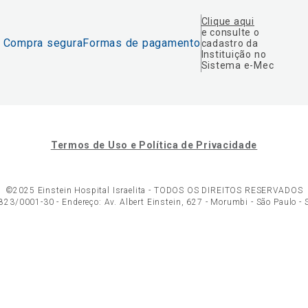
Clique aqui
e consulte o
Compra segura
Formas de pagamento
cadastro da
Instituição no
Sistema e-Mec
Termos de Uso e Política de Privacidade
©2025 Einstein Hospital Israelita -
TODOS OS DIREITOS RESERVADOS
23/0001-30 - Endereço: Av. Albert Einstein, 627 - Morumbi - São Paulo -