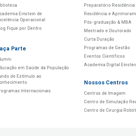
iblioteca
Preparatório Residência
cademia Einstein de
Residência e Aprimora
xcelência Operacional
Pós-graduação & MBA
log Fique por Dentro
Mestrado e Doutorado
Curta Duração
aça Parte
Programas de Gestão
Eventos Científicos
lumni
Academia Digital Einstei
ducação em Saúde da População
undo de Estímulo ao
Nossos Centros
onhecimento
rogramas Internacionais
Centros de Imagem
Centro de Simulação Rea
Centro de Cirurgia Robót