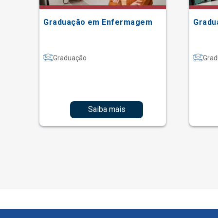
ão
Graduação em Enfermagem
Gradu
Graduação
Grad
Saiba mais