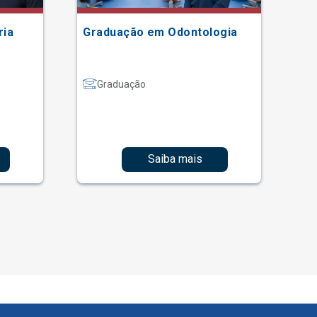
ria
Graduação em Odontologia
Gr
Graduação
Saiba mais