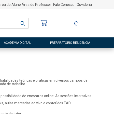
rea do Aluno
Área do Professor
Fale Conosco
Ouvidoria
Bem-vindo
(a)
Entre ou Cadastre-
se
ACADEMIA DIGITAL
PREPARATÓRIO RESIDÊNCIA
habilidades teóricas e práticas em diversos campos de
ado de trabalho.
ossibilidade de encontros online. As sessões interativas
ais, aulas marcadas ao vivo e conteúdos EAD.
nto de tutor.