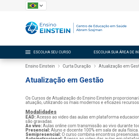
ESCOLHA SEU CURSO
ESCOLHA SUA ÁREA DE I
Ensino Einstein
Curta Duração
Atualização em Ges
Atualização em Gestão
Os Cursos de Atualização do Ensino Einstein proporcionar
atuação, utilizando os mais modernos e eficazes recurso
Modalidades
EAD:
Acesso ao video das aulas em plataforma educaciona
são gravadas.
Ao vivo:
Aulas online com transmissão ao vivo durante tod
Presencial:
Aluno e docente 100% em sala de aula física.
Semipresencial:
O curso combina encontros presenciais
Autoinstrucional:
Acesso ao video das aulas em platafo