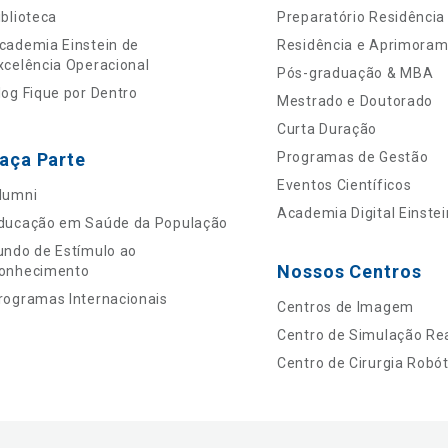
iblioteca
Preparatório Residência
cademia Einstein de
Residência e Aprimora
xcelência Operacional
Pós-graduação & MBA
log Fique por Dentro
Mestrado e Doutorado
Curta Duração
aça Parte
Programas de Gestão
Eventos Científicos
lumni
Academia Digital Einstei
ducação em Saúde da População
undo de Estímulo ao
Nossos Centros
onhecimento
rogramas Internacionais
Centros de Imagem
Centro de Simulação Rea
Centro de Cirurgia Robót