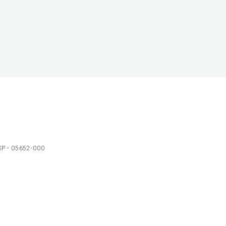
 SP - 05652-000
Ol