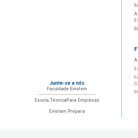
B
A
E
B
F
A
E
F
Junte-se a nós
C
Faculdade Einstein
P
Escola Técnica
Para Empresas
Einstein Prepara