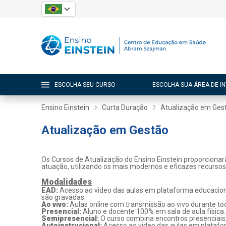
ESCOLHA SEU CURSO
ESCOLHA SUA ÁREA DE I
Ensino Einstein
Curta Duração
Atualização em Ges
Atualização em Gestão
Os Cursos de Atualização do Ensino Einstein proporcionar
atuação, utilizando os mais modernos e eficazes recurso
Modalidades
EAD:
Acesso ao video das aulas em plataforma educaciona
são gravadas.
Ao vivo:
Aulas online com transmissão ao vivo durante tod
Presencial:
Aluno e docente 100% em sala de aula física.
Semipresencial:
O curso combina encontros presenciais
Autoinstrucional:
Acesso ao video das aulas em platafo