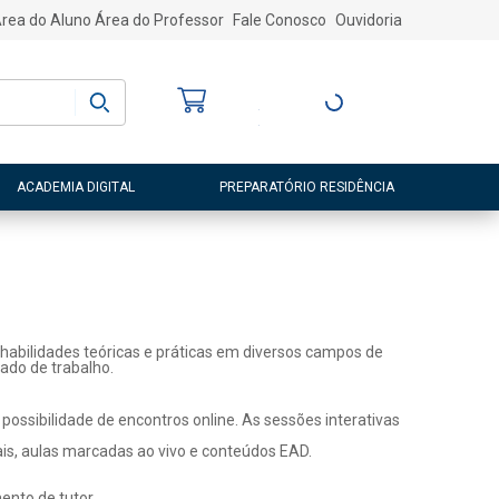
rea do Aluno
Área do Professor
Fale Conosco
Ouvidoria
Bem-vindo
(a)
Entre ou Cadastre-
se
ACADEMIA DIGITAL
PREPARATÓRIO RESIDÊNCIA
habilidades teóricas e práticas em diversos campos de
ado de trabalho.
ossibilidade de encontros online. As sessões interativas
ais, aulas marcadas ao vivo e conteúdos EAD.
nto de tutor.