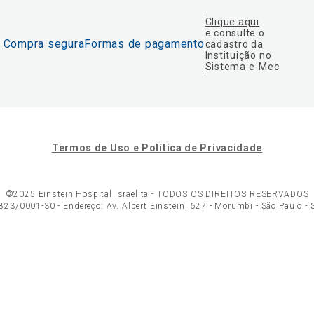
Clique aqui
e consulte o
Compra segura
Formas de pagamento
cadastro da
Instituição no
Sistema e-Mec
Termos de Uso e Política de Privacidade
©2025 Einstein Hospital Israelita -
TODOS OS DIREITOS RESERVADOS
23/0001-30 - Endereço: Av. Albert Einstein, 627 - Morumbi - São Paulo -