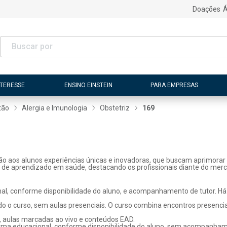
Doações
Á
NTERESSE
ENSINO EINSTEIN
PARA EMPRESAS
tão
Alergia e Imunologia
Obstetriz
169
ão aos alunos experiências únicas e inovadoras, que buscam aprimorar 
s de aprendizado em saúde, destacando os profissionais diante do merc
l, conforme disponibilidade do aluno, e acompanhamento de tutor. Há p
o o curso, sem aulas presenciais. O curso combina encontros presenci
, aulas marcadas ao vivo e conteúdos EAD.
rma educacional, conforme disponibilidade do aluno, sem acompanhame