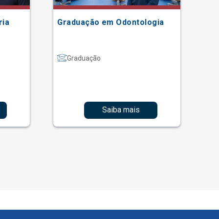
ria
Graduação em Odontologia
Gr
Graduação
Saiba mais