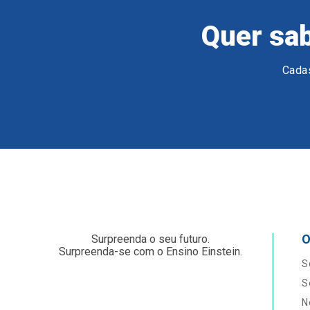
Quer sab
Cadas
O
Surpreenda o seu futuro.
Surpreenda-se com o Ensino Einstein.
S
S
N