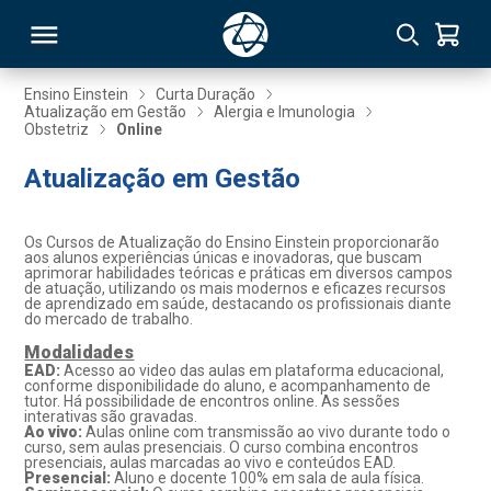
Ensino Einstein
Curta Duração
Atualização em Gestão
Alergia e Imunologia
Obstetriz
Online
RSO
Atualização em Gestão
TIVAS
Os Cursos de Atualização do Ensino Einstein proporcionarão
S
IN
aos alunos experiências únicas e inovadoras, que buscam
aprimorar habilidades teóricas e práticas em diversos campos
de atuação, utilizando os mais modernos e eficazes recursos
ONAL
de aprendizado em saúde, destacando os profissionais diante
do mercado de trabalho.
Modalidades
EAD:
Acesso ao video das aulas em plataforma educacional,
conforme disponibilidade do aluno, e acompanhamento de
 MBA
tutor. Há possibilidade de encontros online. As sessões
interativas são gravadas.
Ao vivo:
Aulas online com transmissão ao vivo durante todo o
curso, sem aulas presenciais. O curso combina encontros
presenciais, aulas marcadas ao vivo e conteúdos EAD.
Presencial:
Aluno e docente 100% em sala de aula física.
NTRO