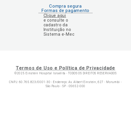
Compra segura
Formas de pagamento
Clique aqui
e consulte o
cadastro da
Instituição no
Sistema e-Mec
Termos de Uso e Política de Privacidade
©2025 Einstein Hospital Israelita -
TODOS OS DIREITOS RESERVADOS
CNPJ: 60.765.823/0001-30 - Endereço: Av. Albert Einstein, 627 - Morumbi -
São Paulo - SP - 05652-000
Ol