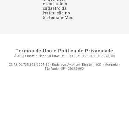
e consulte o
cadastro da
Instituição no
Sistema e-Mec
Termos de Uso e Política de Privacidade
©2025 Einstein Hospital Israelita -
TODOS OS DIREITOS RESERVADOS
CNPJ: 60.765.823/0001-30 - Endereço: Av. Albert Einstein, 627 - Morumbi -
São Paulo - SP - 05652-000
Ol
C
p
t