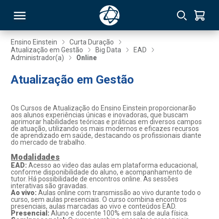
Ensino Einstein
Curta Duração
Atualização em Gestão
Big Data
EAD
Administrador(a)
Online
RSO
Atualização em Gestão
TIVAS
Os Cursos de Atualização do Ensino Einstein proporcionarão
S
IN
aos alunos experiências únicas e inovadoras, que buscam
aprimorar habilidades teóricas e práticas em diversos campos
de atuação, utilizando os mais modernos e eficazes recursos
ONAL
de aprendizado em saúde, destacando os profissionais diante
do mercado de trabalho.
Modalidades
EAD:
Acesso ao video das aulas em plataforma educacional,
conforme disponibilidade do aluno, e acompanhamento de
 MBA
tutor. Há possibilidade de encontros online. As sessões
interativas são gravadas.
Ao vivo:
Aulas online com transmissão ao vivo durante todo o
curso, sem aulas presenciais. O curso combina encontros
presenciais, aulas marcadas ao vivo e conteúdos EAD.
Presencial:
Aluno e docente 100% em sala de aula física.
NTRO