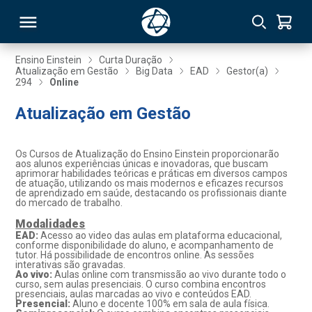
Ensino Einstein
Curta Duração
Atualização em Gestão
Big Data
EAD
Gestor(a)
294
Online
RSO
Atualização em Gestão
TIVAS
Os Cursos de Atualização do Ensino Einstein proporcionarão
S
IN
aos alunos experiências únicas e inovadoras, que buscam
aprimorar habilidades teóricas e práticas em diversos campos
de atuação, utilizando os mais modernos e eficazes recursos
ONAL
de aprendizado em saúde, destacando os profissionais diante
do mercado de trabalho.
Modalidades
EAD:
Acesso ao video das aulas em plataforma educacional,
conforme disponibilidade do aluno, e acompanhamento de
 MBA
tutor. Há possibilidade de encontros online. As sessões
interativas são gravadas.
Ao vivo:
Aulas online com transmissão ao vivo durante todo o
curso, sem aulas presenciais. O curso combina encontros
presenciais, aulas marcadas ao vivo e conteúdos EAD.
Presencial:
Aluno e docente 100% em sala de aula física.
NTRO