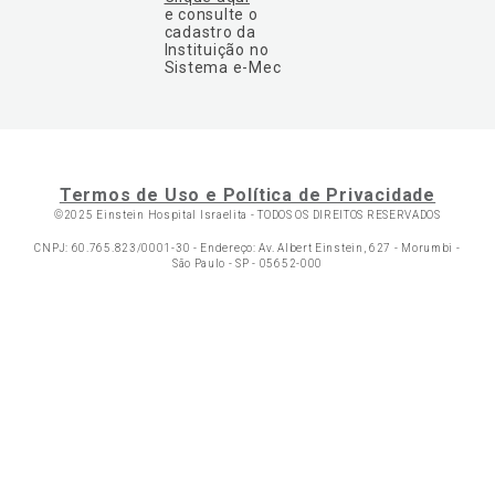
e consulte o
cadastro da
Instituição no
Sistema e-Mec
Termos de Uso e Política de Privacidade
©2025 Einstein Hospital Israelita -
TODOS OS DIREITOS RESERVADOS
CNPJ: 60.765.823/0001-30 - Endereço: Av. Albert Einstein, 627 - Morumbi -
São Paulo - SP - 05652-000
Ol
C
p
t