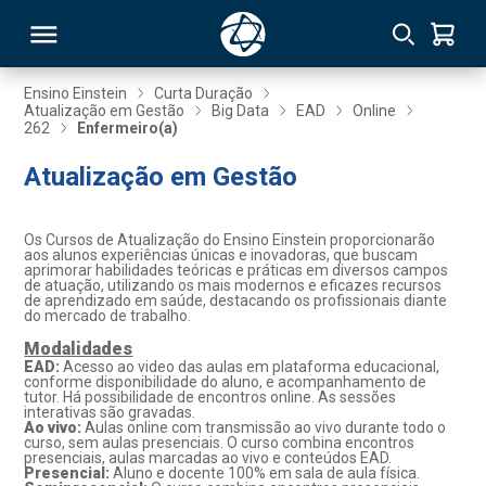
Ensino Einstein
Curta Duração
Atualização em Gestão
Big Data
EAD
Online
262
Enfermeiro(a)
RSO
Atualização em Gestão
TIVAS
Os Cursos de Atualização do Ensino Einstein proporcionarão
S
IN
aos alunos experiências únicas e inovadoras, que buscam
aprimorar habilidades teóricas e práticas em diversos campos
de atuação, utilizando os mais modernos e eficazes recursos
ONAL
de aprendizado em saúde, destacando os profissionais diante
do mercado de trabalho.
Modalidades
EAD:
Acesso ao video das aulas em plataforma educacional,
conforme disponibilidade do aluno, e acompanhamento de
 MBA
tutor. Há possibilidade de encontros online. As sessões
interativas são gravadas.
Ao vivo:
Aulas online com transmissão ao vivo durante todo o
curso, sem aulas presenciais. O curso combina encontros
presenciais, aulas marcadas ao vivo e conteúdos EAD.
Presencial:
Aluno e docente 100% em sala de aula física.
NTRO