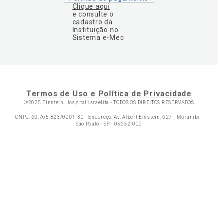
Clique aqui
e consulte o
cadastro da
Instituição no
Sistema e-Mec
Termos de Uso e Política de Privacidade
©2025 Einstein Hospital Israelita -
TODOS OS DIREITOS RESERVADOS
CNPJ: 60.765.823/0001-30 - Endereço: Av. Albert Einstein, 627 - Morumbi -
São Paulo - SP - 05652-000
Ol
C
p