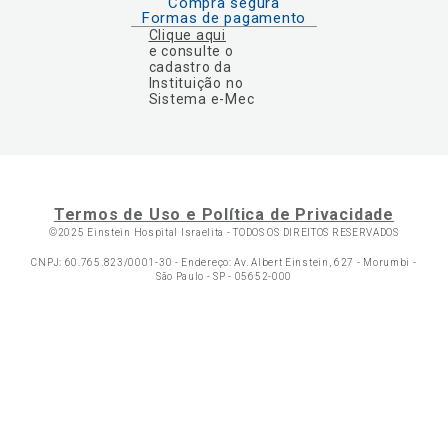
Compra segura
Formas de pagamento
Clique aqui
e consulte o
cadastro da
Instituição no
Sistema e-Mec
Termos de Uso e Política de Privacidade
©2025 Einstein Hospital Israelita -
TODOS OS DIREITOS RESERVADOS
CNPJ: 60.765.823/0001-30 - Endereço: Av. Albert Einstein, 627 - Morumbi -
São Paulo - SP - 05652-000
Ol
C