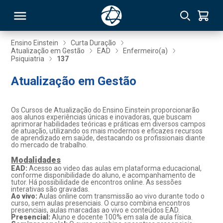
Ensino Einstein
Curta Duração
Atualização em Gestão
EAD
Enfermeiro(a)
Psiquiatria
137
RSO
Atualização em Gestão
TIVAS
Os Cursos de Atualização do Ensino Einstein proporcionarão
S
IN
aos alunos experiências únicas e inovadoras, que buscam
aprimorar habilidades teóricas e práticas em diversos campos
de atuação, utilizando os mais modernos e eficazes recursos
ONAL
de aprendizado em saúde, destacando os profissionais diante
do mercado de trabalho.
Modalidades
EAD:
Acesso ao video das aulas em plataforma educacional,
conforme disponibilidade do aluno, e acompanhamento de
 MBA
tutor. Há possibilidade de encontros online. As sessões
interativas são gravadas.
Ao vivo:
Aulas online com transmissão ao vivo durante todo o
curso, sem aulas presenciais. O curso combina encontros
presenciais, aulas marcadas ao vivo e conteúdos EAD.
Presencial:
Aluno e docente 100% em sala de aula física.
NTRO