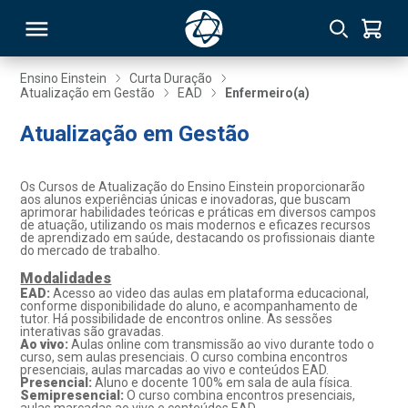
Ensino Einstein
Curta Duração
Atualização em Gestão
EAD
Enfermeiro(a)
RSO
Atualização em Gestão
TIVAS
Os Cursos de Atualização do Ensino Einstein proporcionarão
aos alunos experiências únicas e inovadoras, que buscam
S
IN
aprimorar habilidades teóricas e práticas em diversos campos
de atuação, utilizando os mais modernos e eficazes recursos
de aprendizado em saúde, destacando os profissionais diante
ONAL
do mercado de trabalho.
Modalidades
EAD:
Acesso ao video das aulas em plataforma educacional,
conforme disponibilidade do aluno, e acompanhamento de
tutor. Há possibilidade de encontros online. As sessões
 MBA
interativas são gravadas.
Ao vivo:
Aulas online com transmissão ao vivo durante todo o
curso, sem aulas presenciais. O curso combina encontros
presenciais, aulas marcadas ao vivo e conteúdos EAD.
Presencial:
Aluno e docente 100% em sala de aula física.
Semipresencial:
O curso combina encontros presenciais,
NTRO