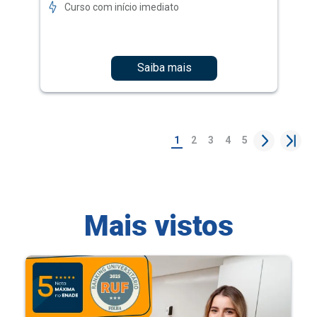
Curso com início imediato
Saiba mais
1
2
3
4
5
Mais vistos