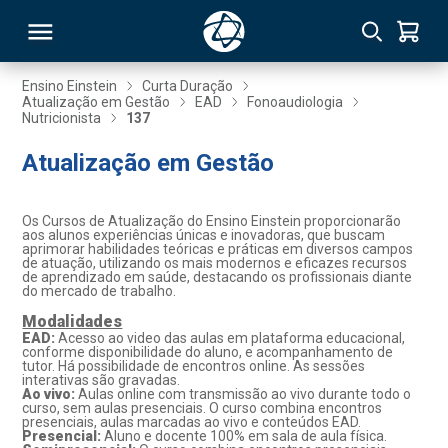
Ensino Einstein
Curta Duração
Atualização em Gestão
EAD
Fonoaudiologia
Nutricionista
137
RSO
Atualização em Gestão
TIVAS
Os Cursos de Atualização do Ensino Einstein proporcionarão
S
IN
aos alunos experiências únicas e inovadoras, que buscam
aprimorar habilidades teóricas e práticas em diversos campos
de atuação, utilizando os mais modernos e eficazes recursos
ONAL
de aprendizado em saúde, destacando os profissionais diante
do mercado de trabalho.
Modalidades
EAD:
Acesso ao video das aulas em plataforma educacional,
conforme disponibilidade do aluno, e acompanhamento de
 MBA
tutor. Há possibilidade de encontros online. As sessões
interativas são gravadas.
Ao vivo:
Aulas online com transmissão ao vivo durante todo o
curso, sem aulas presenciais. O curso combina encontros
presenciais, aulas marcadas ao vivo e conteúdos EAD.
Presencial:
Aluno e docente 100% em sala de aula física.
NTRO