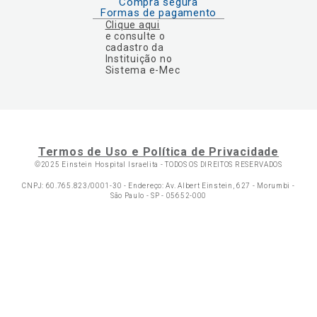
Compra segura
Formas de pagamento
Clique aqui
e consulte o
cadastro da
Instituição no
Sistema e-Mec
Termos de Uso e Política de Privacidade
©2025 Einstein Hospital Israelita -
TODOS OS DIREITOS RESERVADOS
CNPJ: 60.765.823/0001-30 - Endereço: Av. Albert Einstein, 627 - Morumbi -
São Paulo - SP - 05652-000
Ol
C