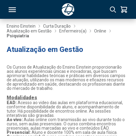
Ensino Einstein
Curta Duração
Atualização em Gestão
Enfermeiro(a)
Online
Psiquiatria
RSO
Atualização em Gestão
TIVAS
Os Cursos de Atualização do Ensino Einstein proporcionarão
S
IN
aos alunos experiências únicas e inovadoras, que buscam
aprimorar habilidades teóricas e práticas em diversos campos
de atuação, utilizando os mais modernos e eficazes recursos
ONAL
de aprendizado em saúde, destacando os profissionais diante
do mercado de trabalho.
Modalidades
EAD:
Acesso ao video das aulas em plataforma educacional,
conforme disponibilidade do aluno, e acompanhamento de
 MBA
tutor. Há possibilidade de encontros online. As sessões
interativas são gravadas.
Ao vivo:
Aulas online com transmissão ao vivo durante todo o
curso, sem aulas presenciais. O curso combina encontros
presenciais, aulas marcadas ao vivo e conteúdos EAD.
Presencial:
Aluno e docente 100% em sala de aula física.
NTRO