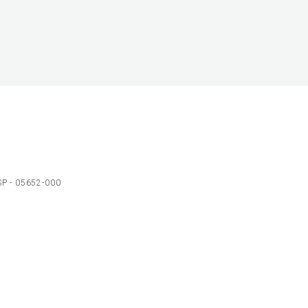
 SP - 05652-000
Ol
C
p