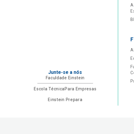
A
E
B
F
A
E
F
Junte-se a nós
C
Faculdade Einstein
P
Escola Técnica
Para Empresas
Einstein Prepara