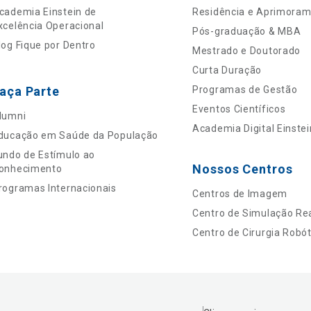
cademia Einstein de
Residência e Aprimora
xcelência Operacional
Pós-graduação & MBA
log Fique por Dentro
Mestrado e Doutorado
Curta Duração
aça Parte
Programas de Gestão
Eventos Científicos
lumni
Academia Digital Einstei
ducação em Saúde da População
undo de Estímulo ao
Nossos Centros
onhecimento
rogramas Internacionais
Centros de Imagem
Centro de Simulação Rea
Centro de Cirurgia Robót