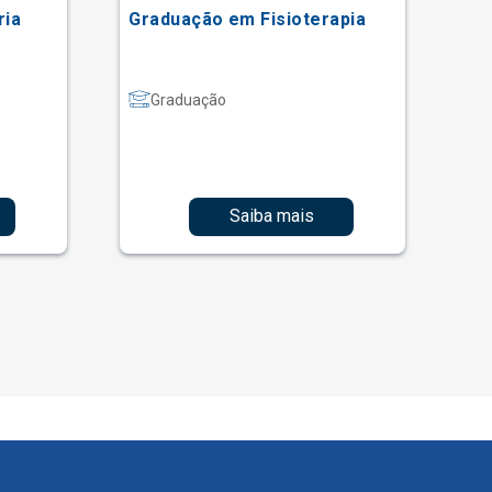
ria
Graduação em Fisioterapia
Gr
Graduação
Saiba mais