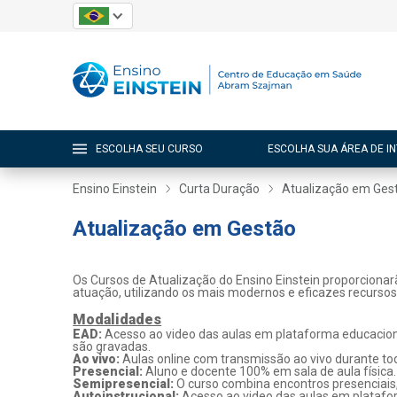
ESCOLHA SEU CURSO
ESCOLHA SUA ÁREA DE I
Ensino Einstein
Curta Duração
Atualização em Ges
Atualização em Gestão
Os Cursos de Atualização do Ensino Einstein proporcionar
atuação, utilizando os mais modernos e eficazes recurso
Modalidades
EAD:
Acesso ao video das aulas em plataforma educaciona
são gravadas.
Ao vivo:
Aulas online com transmissão ao vivo durante tod
Presencial:
Aluno e docente 100% em sala de aula física.
Semipresencial:
O curso combina encontros presenciais
Autoinstrucional:
Acesso ao video das aulas em platafo