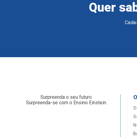
Quer sab
Cadas
O
Surpreenda o seu futuro.
Surpreenda-se com o Ensino Einstein.
S
S
N
B