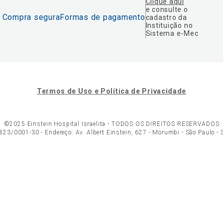
Clique aqui
e consulte o
Compra segura
Formas de pagamento
cadastro da
Instituição no
Sistema e-Mec
Termos de Uso e Política de Privacidade
©2025 Einstein Hospital Israelita -
TODOS OS DIREITOS RESERVADOS
23/0001-30 - Endereço: Av. Albert Einstein, 627 - Morumbi - São Paulo -