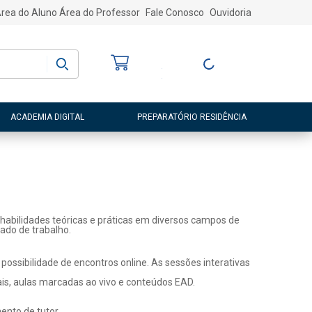
rea do Aluno
Área do Professor
Fale Conosco
Ouvidoria
Bem-vindo
(a)
Entre ou Cadastre-
se
ACADEMIA DIGITAL
PREPARATÓRIO RESIDÊNCIA
habilidades teóricas e práticas em diversos campos de
ado de trabalho.
ossibilidade de encontros online. As sessões interativas
ais, aulas marcadas ao vivo e conteúdos EAD.
nto de tutor.