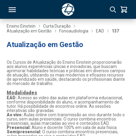
Ensino Einstein
Curta Duração
Atualização em Gestão
Fonoaudiologia
EAD
137
RSO
Atualização em Gestão
TIVAS
Os Cursos de Atualização do Ensino Einstein proporcionarão
aos alunos experiências únicas e inovadoras, que buscam
S
IN
aprimorar habilidades teóricas e práticas em diversos campos
de atuação, utilizando os mais modernos e eficazes recursos
de aprendizado em saúde, destacando os profissionais diante
ONAL
do mercado de trabalho.
Modalidades
EAD:
Acesso ao video das aulas em plataforma educacional,
conforme disponibilidade do aluno, e acompanhamento de
tutor. Há possibilidade de encontros online. As sessões
 MBA
interativas são gravadas.
Ao vivo:
Aulas online com transmissão ao vivo durante todo o
curso, sem aulas presenciais. O curso combina encontros
presenciais, aulas marcadas ao vivo e conteúdos EAD.
Presencial:
Aluno e docente 100% em sala de aula física.
Semipresencial:
O curso combina encontros presenciais,
NTRO