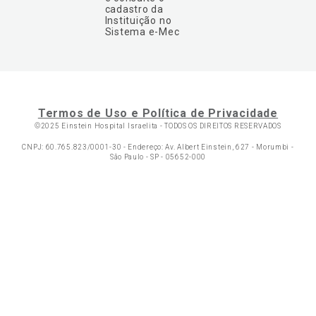
cadastro da
Instituição no
Sistema e-Mec
Termos de Uso e Política de Privacidade
©2025 Einstein Hospital Israelita -
TODOS OS DIREITOS RESERVADOS
CNPJ: 60.765.823/0001-30 - Endereço: Av. Albert Einstein, 627 - Morumbi -
São Paulo - SP - 05652-000
Ol
C
p
t