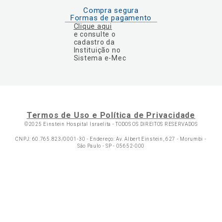
Compra segura
Formas de pagamento
Clique aqui
e consulte o
cadastro da
Instituição no
Sistema e-Mec
Termos de Uso e Política de Privacidade
©2025 Einstein Hospital Israelita -
TODOS OS DIREITOS RESERVADOS
CNPJ: 60.765.823/0001-30 - Endereço: Av. Albert Einstein, 627 - Morumbi -
São Paulo - SP - 05652-000
Ol