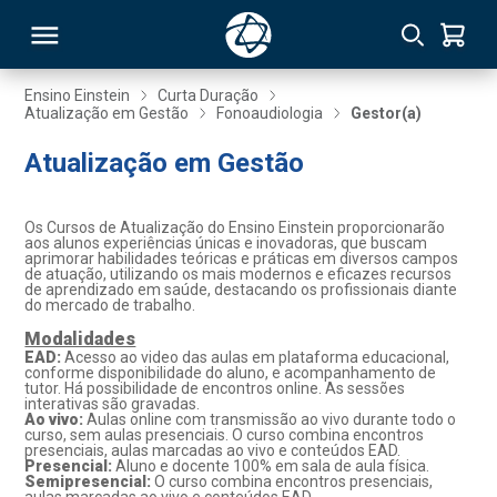
Ensino Einstein
Curta Duração
Atualização em Gestão
Fonoaudiologia
Gestor(a)
RSO
Atualização em Gestão
TIVAS
Os Cursos de Atualização do Ensino Einstein proporcionarão
aos alunos experiências únicas e inovadoras, que buscam
S
IN
aprimorar habilidades teóricas e práticas em diversos campos
de atuação, utilizando os mais modernos e eficazes recursos
de aprendizado em saúde, destacando os profissionais diante
ONAL
do mercado de trabalho.
Modalidades
EAD:
Acesso ao video das aulas em plataforma educacional,
conforme disponibilidade do aluno, e acompanhamento de
tutor. Há possibilidade de encontros online. As sessões
 MBA
interativas são gravadas.
Ao vivo:
Aulas online com transmissão ao vivo durante todo o
curso, sem aulas presenciais. O curso combina encontros
presenciais, aulas marcadas ao vivo e conteúdos EAD.
Presencial:
Aluno e docente 100% em sala de aula física.
Semipresencial:
O curso combina encontros presenciais,
NTRO