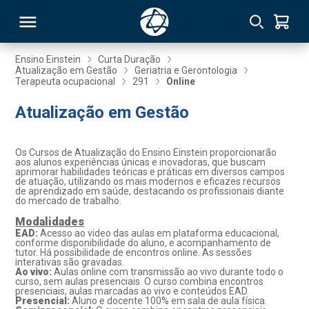
Ensino Einstein
Curta Duração
Atualização em Gestão
Geriatria e Gerontologia
Terapeuta ocupacional
291
Online
RSO
Atualização em Gestão
TIVAS
Os Cursos de Atualização do Ensino Einstein proporcionarão
S
IN
aos alunos experiências únicas e inovadoras, que buscam
aprimorar habilidades teóricas e práticas em diversos campos
de atuação, utilizando os mais modernos e eficazes recursos
ONAL
de aprendizado em saúde, destacando os profissionais diante
do mercado de trabalho.
Modalidades
EAD:
Acesso ao video das aulas em plataforma educacional,
conforme disponibilidade do aluno, e acompanhamento de
 MBA
tutor. Há possibilidade de encontros online. As sessões
interativas são gravadas.
Ao vivo:
Aulas online com transmissão ao vivo durante todo o
curso, sem aulas presenciais. O curso combina encontros
presenciais, aulas marcadas ao vivo e conteúdos EAD.
Presencial:
Aluno e docente 100% em sala de aula física.
NTRO