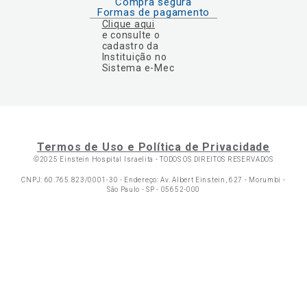
Compra segura
Formas de pagamento
Clique aqui
e consulte o
cadastro da
Instituição no
Sistema e-Mec
Termos de Uso e Política de Privacidade
©2025 Einstein Hospital Israelita -
TODOS OS DIREITOS RESERVADOS
CNPJ: 60.765.823/0001-30 - Endereço: Av. Albert Einstein, 627 - Morumbi -
São Paulo - SP - 05652-000
Ol
C