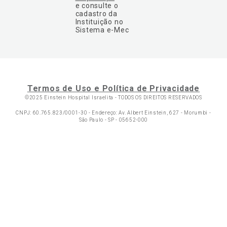
e consulte o
cadastro da
Instituição no
Sistema e-Mec
Termos de Uso e Política de Privacidade
©2025 Einstein Hospital Israelita -
TODOS OS DIREITOS RESERVADOS
CNPJ: 60.765.823/0001-30 - Endereço: Av. Albert Einstein, 627 - Morumbi -
São Paulo - SP - 05652-000
Ol
C
p
t