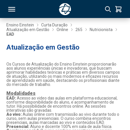
Ensino Einstein
Curta Duração
Atualização em Gestão
Online
265
Nutricionista
EAD
RSO
Atualização em Gestão
TIVAS
Os Cursos de Atualização do Ensino Einstein proporcionarão
S
IN
aos alunos experiências únicas e inovadoras, que buscam
aprimorar habilidades teóricas e práticas em diversos campos
de atuação, utilizando os mais modernos e eficazes recursos
ONAL
de aprendizado em saúde, destacando os profissionais diante
do mercado de trabalho.
Modalidades
EAD:
Acesso ao video das aulas em plataforma educacional,
conforme disponibilidade do aluno, e acompanhamento de
 MBA
tutor. Há possibilidade de encontros online. As sessões
interativas são gravadas.
Ao vivo:
Aulas online com transmissão ao vivo durante todo o
curso, sem aulas presenciais. O curso combina encontros
presenciais, aulas marcadas ao vivo e conteúdos EAD.
Presencial:
Aluno e docente 100% em sala de aula física.
NTRO