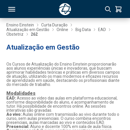
Ensino Einstein
Curta Duração
Atualização em Gestão
Online
Big Data
EAD
Obstetriz
262
RSO
Atualização em Gestão
TIVAS
Os Cursos de Atualização do Ensino Einstein proporcionarão
S
IN
aos alunos experiências únicas e inovadoras, que buscam
aprimorar habilidades teóricas e práticas em diversos campos
de atuação, utilizando os mais modernos e eficazes recursos
ONAL
de aprendizado em saúde, destacando os profissionais diante
do mercado de trabalho.
Modalidades
EAD:
Acesso ao video das aulas em plataforma educacional,
conforme disponibilidade do aluno, e acompanhamento de
 MBA
tutor. Há possibilidade de encontros online. As sessões
interativas são gravadas.
Ao vivo:
Aulas online com transmissão ao vivo durante todo o
curso, sem aulas presenciais. O curso combina encontros
presenciais, aulas marcadas ao vivo e conteúdos EAD.
Presencial:
Aluno e docente 100% em sala de aula física.
NTRO