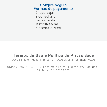
Compra segura
Formas de pagamento
Clique aqui
e consulte o
cadastro da
Instituição no
Sistema e-Mec
Termos de Uso e Política de Privacidade
©2025 Einstein Hospital Israelita -
TODOS OS DIREITOS RESERVADOS
CNPJ: 60.765.823/0001-30 - Endereço: Av. Albert Einstein, 627 - Morumbi -
São Paulo - SP - 05652-000
Ol